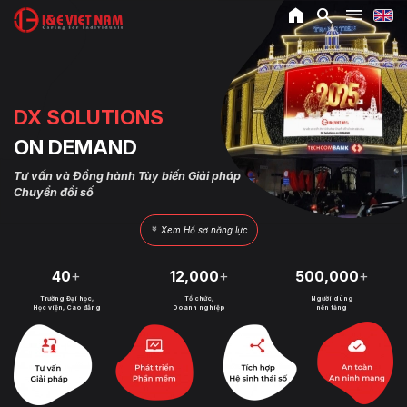
home
search
menu
DX SOLUTIONS
ON DEMAND
Tư vấn và Đồng hành Tùy biến Giải pháp 
Chuyển đổi số
keyboard_double_arrow_down
Xem Hồ sơ năng lực
40
12,000
500,000
Trường Đại học,
Tổ chức,
Người dùng
Học viện, Cao đẳng
Doanh nghiệp
nền tảng