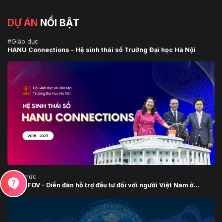
DỰ ÁN
NỔI BẬT
#Giáo dục
HANU Connections - Hệ sinh thái số Trường Đại học Hà Nội
#Tổ chức
contact_support
INVESFOV - Diễn đàn hỗ trợ đầu tư đối với người Việt Nam ở...